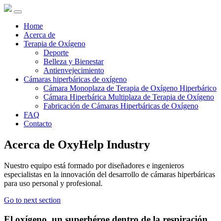
Home
Acerca de
Terapia de Oxígeno
Deporte
Belleza y Bienestar
Antienvejecimiento
Cámaras hiperbáricas de oxígeno
Cámara Monoplaza de Terapia de Oxígeno Hiperbárico
Cámara Hiperbárica Multiplaza de Terapia de Oxígeno
Fabricación de Cámaras Hiperbáricas de Oxígeno
FAQ
Contacto
Acerca de OxyHelp Industry
Nuestro equipo está formado por diseñadores e ingenieros
especialistas en la innovación del desarrollo de cámaras hiperbáricas
para uso personal y profesional.
Go to next section
El oxígeno, un superhéroe dentro de la respiración