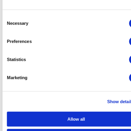
Advertising
This website will:
Consent
Necessary
Selection
Remember which cookies group you accepted
Essential: Remember your cookie permission setting
Essential: Allow session cookies
Preferences
Essential: Gather information you input into a contact
forms, newsletter and other forms across all pages
Essential: Keep track of what you input in a shopping
cart
Statistics
Essential: Authenticate that you are logged into your
user account
Essential: Remember language version you selected
Marketing
This website won't:
Remember your login details
Show detai
Functionality: Remember social media settings
Functionality: Remember selected region and country
Analytics: Keep track of your visited pages and
interaction taken
Allow all
Analytics: Keep track about your location and region
based on your IP number